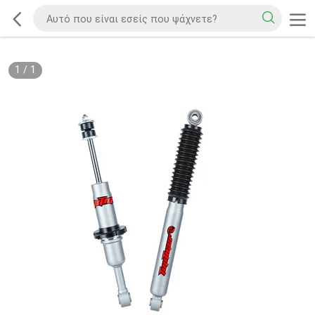
1
/
1