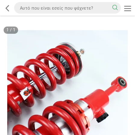
1
/
1