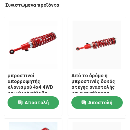
Συνιστώμενα προϊόντα
μπροστινοί
Από το δρόμο η
απορροφητής
μπροστινές δοκός
κλονισμού 4x4 4WD
στέγης αναστολής
Σπίτι
και υλικό χάλυβα
και η συνέλευση
συνελεύσεων δοκών
36mm ανοίξεων
Αποστολή
Αποστολή
στέγης
σπειρών άντεξαν
Προϊόντα
ερώτησης
ερώτησης
Σχετικά με εμάς