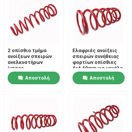
Σχετικά με εμάς
Επισκέψεις στο εργοστάσιο
2 οπίσθιο τμήμα
Ελαφριές ανοίξεις
Έλεγχος ποιότητας
ανοίξεων σπειρών
σπειρών συνήθειας
ανελκυστήρων
φορτίων οπίσθιες
ίντσας
4x4 40mm για μεγάλο
Επικοινωνήστε μαζί μας
τσερόκι WK WH
Αποστολή
Αποστολή
ερώτησης
ερώτησης
Ειδήσεις
Ζητήστε μια προσφορά
Διευθετήσιμοι απορροφητές κλονισμού αερίου