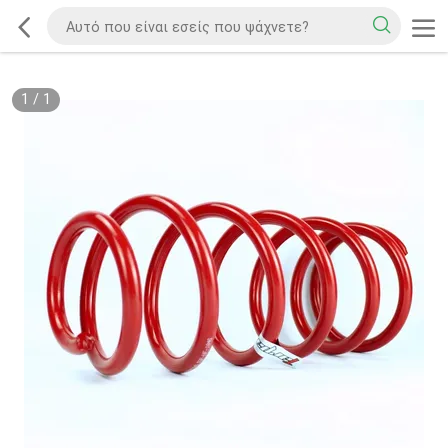
1
/
1