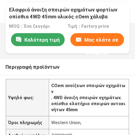
Ελαφριά άνοιξη σπειρών οχημάτων φορτίων
οπίσθια 4WD 45mm υλικός cOem χάλυβα
ανελκυστήρων
MOQ：Ένα ζευγάρι
Τιμή：Factory price
Καλύτερη τιμή
Μας ελάτε σε
επαφή με
Περιγραφή προϊόντων
COem ανοίξεων σπειρών οχημάτω
ν
Υψηλό φως:
,
4WD άνοιξη σπειρών οχημάτων
,
οπίσθιο ελατήριο σπειρών αυτοκι
νήτων 45mm
Όροι πληρωμής
Western Union,